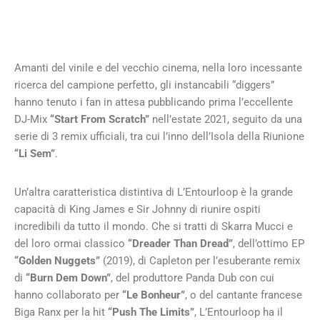
Amanti del vinile e del vecchio cinema, nella loro incessante
ricerca del campione perfetto, gli instancabili “diggers”
hanno tenuto i fan in attesa pubblicando prima l’eccellente
DJ-Mix
“Start From Scratch”
nell’estate 2021, seguito da una
serie di 3 remix ufficiali, tra cui l’inno dell’Isola della Riunione
“Li Sem”
.
Un’altra caratteristica distintiva di L’Entourloop è la grande
capacità di King James e Sir Johnny di riunire ospiti
incredibili da tutto il mondo. Che si tratti di Skarra Mucci e
del loro ormai classico
“Dreader Than Dread”
, dell’ottimo EP
“Golden Nuggets”
(2019), di Capleton per l’esuberante remix
di
“Burn Dem Down”
, del produttore Panda Dub con cui
hanno collaborato per
“Le Bonheur”
, o del cantante francese
Biga Ranx per la hit
“Push The Limits”
, L’Entourloop ha il