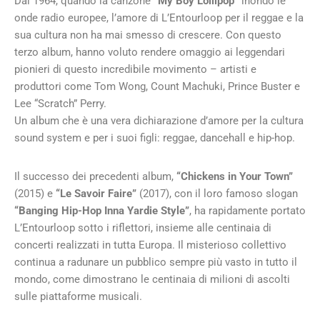
Dal 1964, quando la canzone
“My Boy Lollipop”
inondò le
onde radio europee, l’amore di L’Entourloop per il reggae e la
sua cultura non ha mai smesso di crescere. Con questo
terzo album, hanno voluto rendere omaggio ai leggendari
pionieri di questo incredibile movimento – artisti e
produttori come Tom Wong, Count Machuki, Prince Buster e
Lee “Scratch” Perry.
Un album che è una vera dichiarazione d’amore per la cultura
sound system e per i suoi figli: reggae, dancehall e hip-hop.
Il successo dei precedenti album,
“Chickens in Your Town”
(2015) e
“Le Savoir Faire”
(2017), con il loro famoso slogan
“Banging Hip-Hop Inna Yardie Style”
, ha rapidamente portato
L’Entourloop sotto i riflettori, insieme alle centinaia di
concerti realizzati in tutta Europa. Il misterioso collettivo
continua a radunare un pubblico sempre più vasto in tutto il
mondo, come dimostrano le centinaia di milioni di ascolti
sulle piattaforme musicali.